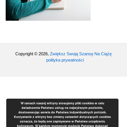
o
k
Copyright © 2026,
Zwiększ Swoją Szansę Na Ciążę
polityka prywatności
W ramach naszej witryny stosujemy pliki cookies w celu
świadczenia Państwu usług na najwyższym poziomie,
dostosowując serwis do Państwa indywidualnych potrzeb.
Korzystanie z witryny bez zmiany ustawień dotyczących cookies
oznacza, że będą one zapisywane w Państwa urządzeniu
końcowym. W każdym momencie możecie Państwo dokonać